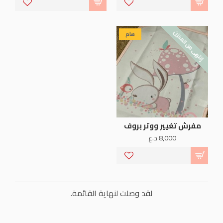
إنتهى من المخزن
هام
مفرش تغيير ووتر بروف
8,000 د.ع
لقد وصلت لنهاية القائمة.