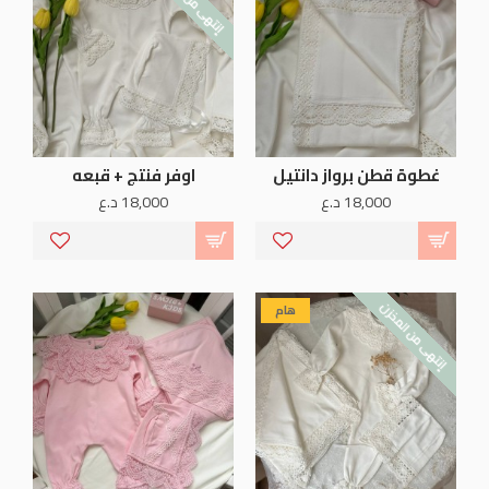
غطوة قطن برواز دانتيل
اوفر فنتج + قبعه
18,000 د.ع
18,000 د.ع
إنتهى من المخزن
هام