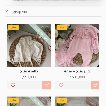
إنتهى من المخزن
هام
هام
اوفر فنتج + قبعه
طاقية فنتج
18,000 د.ع
3,000 د.ع
إنتهى من المخزن
هام
هام